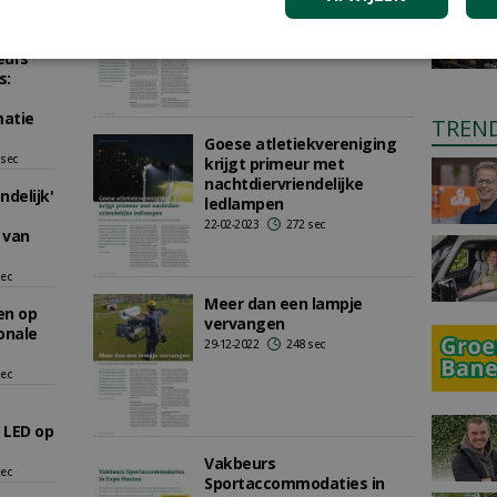
18-05-2023
337 sec
 sec
eurs
s:
matie
TREN
Goese atletiekvereniging
 sec
krijgt primeur met
nachtdiervriendelijke
ndelijk'
ledlampen
22-02-2023
272 sec
 van
sec
Meer dan een lampje
en op
vervangen
onale
29-12-2022
248 sec
sec
, LED op
Vakbeurs
sec
Sportaccommodaties in