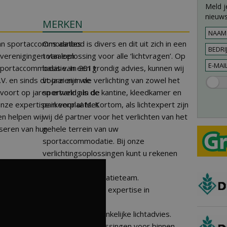
Meld j
nieuws
MERKEN
n van sportaccommodaties
Ons aanbod is divers en dit uit zich in een
rtverenigingen van een
totaaloplossing voor alle ‘lichtvragen’. Op
 sportaccommodatie. In 2011
basis van een grondig advies, kunnen wij
 en sinds dit jaar zijn we
voorzien in de verlichting van zowel het
voort op jaren ervaring in de
sportveld als de kantine, kleedkamer en
nze expertise in voor u! Met
parkeerplaats. Kortom, als lichtexpert zijn
en helpen wij
wij dé partner voor het verlichten van het
seren van hun
gehele terrein van uw
sportaccommodatie. Bij onze
verlichtingsoplossingen kunt u rekenen
op:
– Ons eigen installatieteam.
– Onze jarenlange expertise in
(led)verlichting.
– Ons merkonafhankelijke lichtadvies.
– Onze totaaloplossingen voor binnen-,