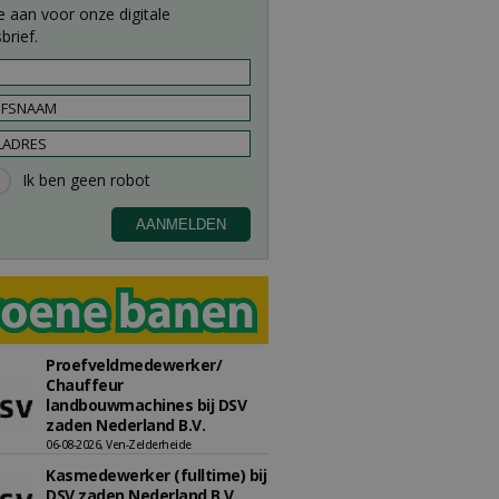
e aan voor onze digitale
brief.
Proefveldmedewerker/
Chauffeur
landbouwmachines bij DSV
zaden Nederland B.V.
06-08-2026, Ven-Zelderheide
Kasmedewerker (fulltime) bij
DSV zaden Nederland B.V.