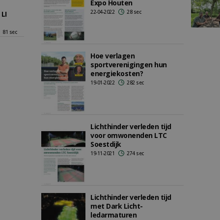
Expo Houten
22-04-2022
28 sec
 LI
81 sec
Hoe verlagen
sportverenigingen hun
energiekosten?
19-01-2022
282 sec
Lichthinder verleden tijd
voor omwonenden LTC
Soestdijk
19-11-2021
274 sec
Lichthinder verleden tijd
met Dark Licht-
ledarmaturen