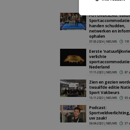
kleuren beursvloer
06-11-2025 | NIEUWS
390
FOTOVERSLAG: Vakb
Sportaccommodatie
handen schudden,
netwerken en infor
ophalen
07-03-2024 | NIEUWS
191
Eerste 'natuurlijkvrie
verlichte
sportaccommodatie
Nederland
17-11-2023 | NIEUWS
87 
Zien en gezien word
twaalfde editie Nati
Sport Vakbeurs
15-11-2023 | NIEUWS
93 
Podcast:
Sportveldverlichting
uw zaak!
06-04-2023 | NIEUWS
37 