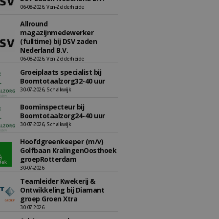
06-08-2026, Ven-Zelderheide
Allround
magazijnmedewerker
(fulltime) bij DSV zaden
Nederland B.V.
06-08-2026, Ven Zelderheide
Groeiplaats specialist bij
Boomtotaalzorg32-40 uur
30-07-2026, Schalkwijk
Boominspecteur bij
Boomtotaalzorg24-40 uur
30-07-2026, Schalkwijk
Hoofdgreenkeeper (m/v)
Golfbaan KralingenOosthoek
groepRotterdam
30-07-2026
Teamleider Kwekerij &
Ontwikkeling bij Diamant
groep Groen Xtra
30-07-2026