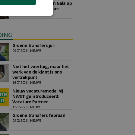
Save the Date: Green Gala op
woensdag 2 december
woensdag 2 december 2026
DING
Groene transfers juli
09-07-2026 | NIEUWS
Niet het voertuig, maar het
werk van de klant is ons
vertrekpunt
16-07-2026 | NIEUWS
Nieuw vacaturemodel bij
NWST geïntroduceerd:
Vacature Partner
17-07-2026 | NIEUWS
Groene transfers februari
09-02-2026 | NIEUWS