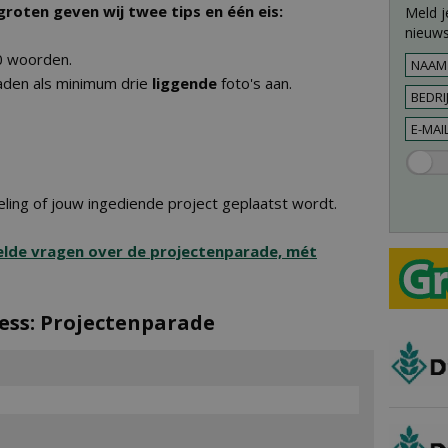
roten geven wij twee tips en één eis:
Meld j
nieuws
00 woorden.
raden als minimum drie
liggende
foto's aan.
ling of jouw ingediende project geplaatst wordt.
elde vragen over de projectenparade, mét
ess: Projectenparade