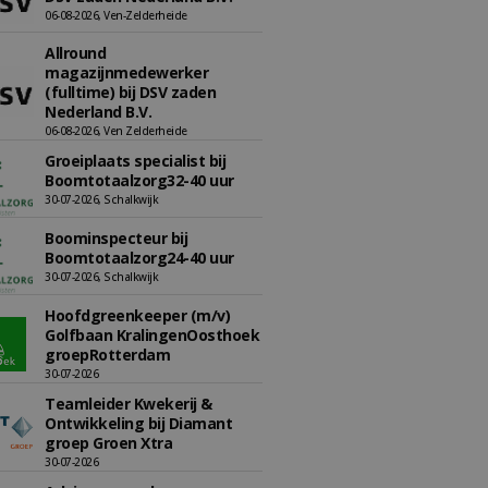
06-08-2026, Ven-Zelderheide
Allround
magazijnmedewerker
(fulltime) bij DSV zaden
Nederland B.V.
06-08-2026, Ven Zelderheide
Groeiplaats specialist bij
Boomtotaalzorg32-40 uur
30-07-2026, Schalkwijk
Boominspecteur bij
Boomtotaalzorg24-40 uur
30-07-2026, Schalkwijk
Hoofdgreenkeeper (m/v)
Golfbaan KralingenOosthoek
groepRotterdam
30-07-2026
Teamleider Kwekerij &
Ontwikkeling bij Diamant
groep Groen Xtra
30-07-2026