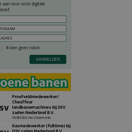
e aan voor onze digitale
brief.
Proefveldmedewerker/
Chauffeur
landbouwmachines bij DSV
zaden Nederland B.V.
06-08-2026, Ven-Zelderheide
Kasmedewerker (fulltime) bij
DSV zaden Nederland B.V.