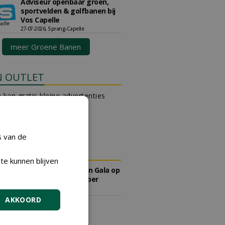
Adviseur openbaar groen,
sportvelden & golfbanen bij
Vos Capelle
27-07-2026, Sprang-Capelle
meer Groene Banen
N OUTLET
 kan gratis kleine advertenties
 via zijn eigen account.
en gratis advertentie
s van de
DA
te kunnen blijven
Save the Date: Green Gala op
woensdag 2 december
woensdag 2 december 2026
AKKOORD
DING