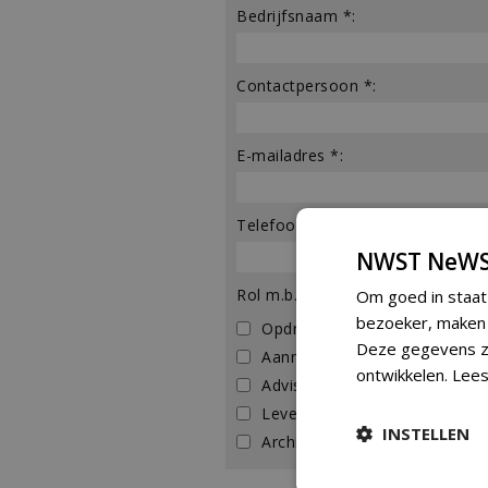
Bedrijfsnaam *:
Contactpersoon *:
E-mailadres *:
Telefoonnummer *:
NWST NeWS
Rol m.b.t. het project *:
Om goed in staat
bezoeker, maken w
Opdrachtgever
Deze gegevens zi
Aannemer
ontwikkelen.
Lees
Adviseur
Leverancier
INSTELLEN
Architect