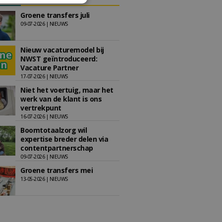
Groene transfers juli
09-07-2026 | NIEUWS
Nieuw vacaturemodel bij
NWST geïntroduceerd:
Vacature Partner
17-07-2026 | NIEUWS
Niet het voertuig, maar het
werk van de klant is ons
vertrekpunt
16-07-2026 | NIEUWS
Boomtotaalzorg wil
expertise breder delen via
contentpartnerschap
09-07-2026 | NIEUWS
Groene transfers mei
13-05-2026 | NIEUWS