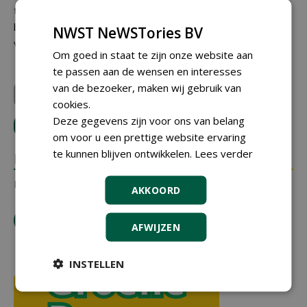
toekomstbestendig zijn. 'Kwaliteit komt uiteindelijk altijd
bovendrijven. Onze rol is om dat verhaal te blijven
NWST NeWSTories BV
vertellen en te onderbouwen.'
Om goed in staat te zijn onze website aan
te passen aan de wensen en interesses
van de bezoeker, maken wij gebruik van
LI sports
cookies.
Deze gegevens zijn voor ons van belang
LOGIN
met je e-mailadres om te reageren.
om voor u een prettige website ervaring
te kunnen blijven ontwikkelen.
Lees verder
REACTIES
Er zijn nog geen reacties.
AKKOORD
tip de redactie
AFWIJZEN
INSTELLEN