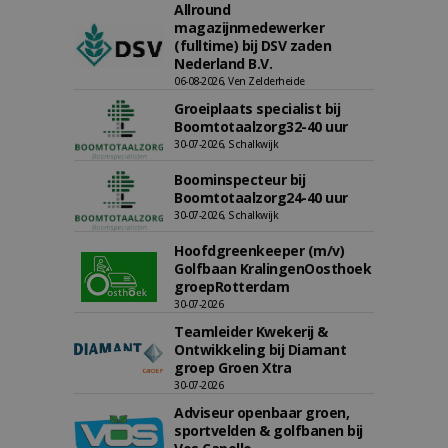
Allround
magazijnmedewerker
(fulltime) bij DSV zaden
Nederland B.V.
06-08-2026, Ven Zelderheide
Groeiplaats specialist bij
Boomtotaalzorg32-40 uur
30-07-2026, Schalkwijk
Boominspecteur bij
Boomtotaalzorg24-40 uur
30-07-2026, Schalkwijk
Hoofdgreenkeeper (m/v)
Golfbaan KralingenOosthoek
groepRotterdam
30-07-2026
Teamleider Kwekerij &
Ontwikkeling bij Diamant
groep Groen Xtra
30-07-2026
Adviseur openbaar groen,
sportvelden & golfbanen bij