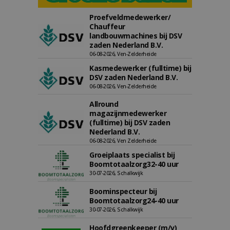
Proefveldmedewerker/
Chauffeur
landbouwmachines bij DSV
zaden Nederland B.V.
06-08-2026, Ven-Zelderheide
Kasmedewerker (fulltime) bij
DSV zaden Nederland B.V.
06-08-2026, Ven-Zelderheide
Allround
magazijnmedewerker
(fulltime) bij DSV zaden
Nederland B.V.
06-08-2026, Ven Zelderheide
Groeiplaats specialist bij
Boomtotaalzorg32-40 uur
30-07-2026, Schalkwijk
Boominspecteur bij
Boomtotaalzorg24-40 uur
30-07-2026, Schalkwijk
Hoofdgreenkeeper (m/v)