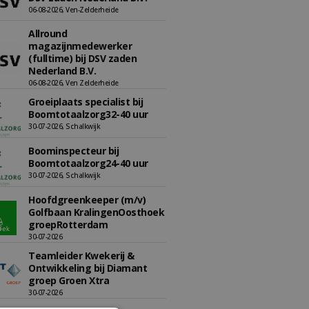
06-08-2026, Ven-Zelderheide
Allround
magazijnmedewerker
(fulltime) bij DSV zaden
Nederland B.V.
06-08-2026, Ven Zelderheide
Groeiplaats specialist bij
Boomtotaalzorg32-40 uur
30-07-2026, Schalkwijk
Boominspecteur bij
Boomtotaalzorg24-40 uur
30-07-2026, Schalkwijk
Hoofdgreenkeeper (m/v)
Golfbaan KralingenOosthoek
groepRotterdam
30-07-2026
Teamleider Kwekerij &
Ontwikkeling bij Diamant
groep Groen Xtra
30-07-2026