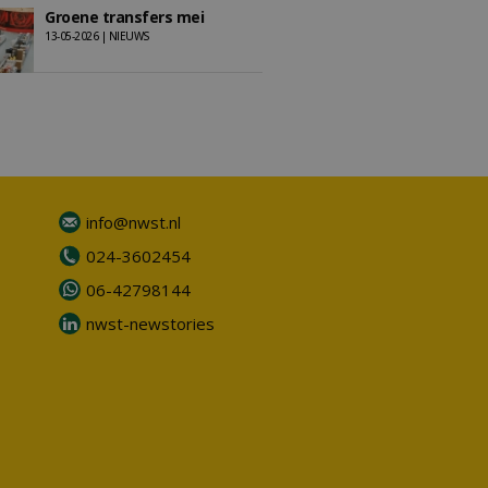
Groene transfers mei
13-05-2026 | NIEUWS
info@nwst.nl
024-3602454
06-42798144
nwst-newstories