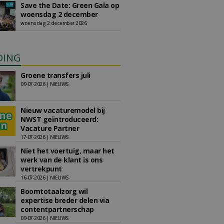
Save the Date: Green Gala op
woensdag 2 december
woensdag 2 december 2026
DING
Groene transfers juli
09-07-2026 | NIEUWS
Nieuw vacaturemodel bij
NWST geïntroduceerd:
Vacature Partner
17-07-2026 | NIEUWS
Niet het voertuig, maar het
werk van de klant is ons
vertrekpunt
16-07-2026 | NIEUWS
Boomtotaalzorg wil
expertise breder delen via
contentpartnerschap
09-07-2026 | NIEUWS