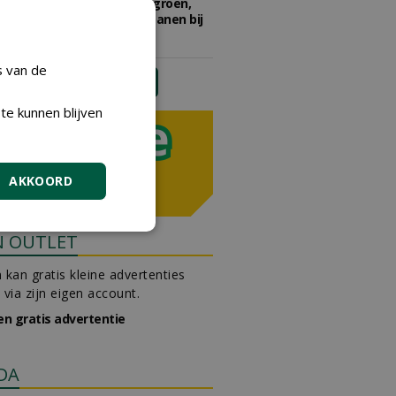
Adviseur openbaar groen,
sportvelden & golfbanen bij
Vos Capelle
27-07-2026, Sprang-Capelle
s van de
meer Groene Banen
te kunnen blijven
AKKOORD
N OUTLET
 kan gratis kleine advertenties
 via zijn eigen account.
en gratis advertentie
DA