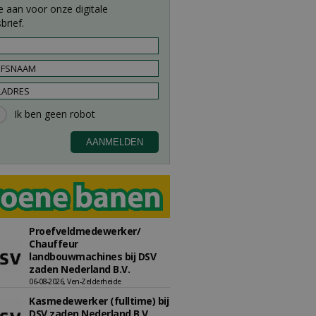
e aan voor onze digitale
brief.
Proefveldmedewerker/
Chauffeur
landbouwmachines bij DSV
zaden Nederland B.V.
06-08-2026, Ven-Zelderheide
Kasmedewerker (fulltime) bij
DSV zaden Nederland B.V.