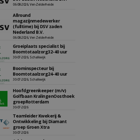
06-08-2026, Ven-Zelderheide
Allround
magazijnmedewerker
(fulltime) bij DSV zaden
Nederland B.V.
06-08-2026, Ven Zelderheide
Groeiplaats specialist bij
Boomtotaalzorg32-40 uur
30-07-2026, Schalkwijk
Boominspecteur bij
Boomtotaalzorg24-40 uur
30-07-2026, Schalkwijk
Hoofdgreenkeeper (m/v)
Golfbaan KralingenOosthoek
groepRotterdam
30-07-2026
Teamleider Kwekerij &
Ontwikkeling bij Diamant
groep Groen Xtra
30-07-2026