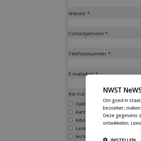
Website *:
Contactpersoon *:
Telefoonnummer *:
E-mailadres *:
NWST NeWS
Rol m.b.t. het project *:
Om goed in staat
Opdrachtgever
bezoeker, maken w
Aannemer
Deze gegevens zi
Adviseur
ontwikkelen.
Lees
Leverancier
Architect
INSTELLEN