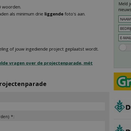
Meld j
00 woorden.
nieuws
raden als minimum drie
liggende
foto's aan.
ling of jouw ingediende project geplaatst wordt.
elde vragen over de projectenparade, mét
Projectenparade
den) *: