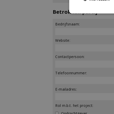
Betrokken partij
Bedrijfsnaam:
Website:
Contactpersoon:
Telefoonnummer:
E-mailadres:
Rol m.b.t. het project:
Opdrachtgever