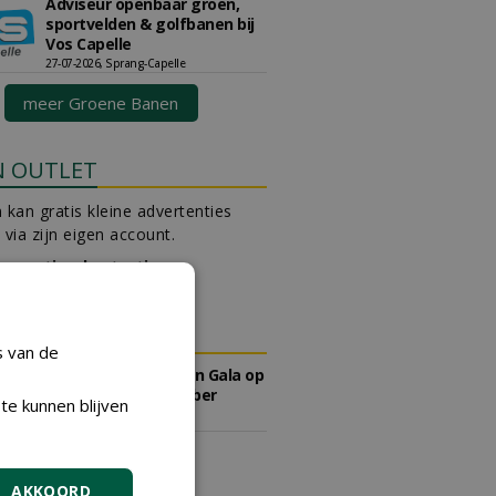
Adviseur openbaar groen,
sportvelden & golfbanen bij
Vos Capelle
27-07-2026, Sprang-Capelle
meer Groene Banen
N OUTLET
 kan gratis kleine advertenties
 via zijn eigen account.
en gratis advertentie
DA
s van de
Save the Date: Green Gala op
woensdag 2 december
te kunnen blijven
woensdag 2 december 2026
DING
AKKOORD