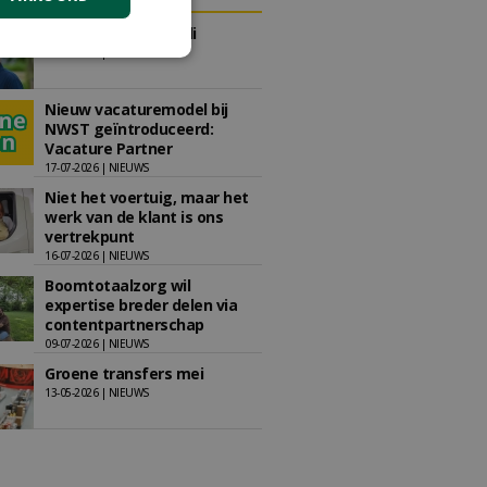
Groene transfers juli
09-07-2026 | NIEUWS
Nieuw vacaturemodel bij
NWST geïntroduceerd:
Vacature Partner
17-07-2026 | NIEUWS
Niet het voertuig, maar het
werk van de klant is ons
vertrekpunt
16-07-2026 | NIEUWS
Boomtotaalzorg wil
expertise breder delen via
contentpartnerschap
09-07-2026 | NIEUWS
Groene transfers mei
13-05-2026 | NIEUWS