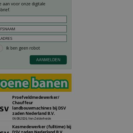
e aan voor onze digitale
brief.
Proefveldmedewerker/
Chauffeur
landbouwmachines bij DSV
zaden Nederland B.V.
06-08-2026, Ven-Zelderheide
Kasmedewerker (fulltime) bij
DSV zaden Nederland B.V.