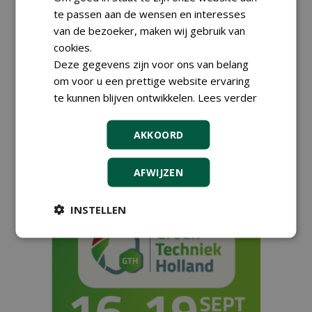
te passen aan de wensen en interesses
19-06-2023
261 sec
van de bezoeker, maken wij gebruik van
cookies.
Alle amBOSSadeurs
Deze gegevens zijn voor ons van belang
verzamelen!
om voor u een prettige website ervaring
17-04-2023
219 sec
te kunnen blijven ontwikkelen.
Lees verder
AKKOORD
1
2
AFWIJZEN
INSTELLEN