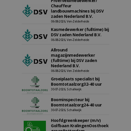
Proefveldmedewerker/
Chauffeur
landbouwmachines bij DSV
zaden Nederland B.V.
06-08-2026, Ven-Zelderheide
Kasmedewerker (fulltime) bij
DSV zaden Nederland B.V.
06-08-2026, Ven-Zelderheide
Allround
magazijnmedewerker
(fulltime) bij DSV zaden
Nederland B.V.
06-08-2026, Ven Zelderheide
Groeiplaats specialist bij
Boomtotaalzorg32-40 uur
30-07-2026, Schalkwijk
Boominspecteur bij
Boomtotaalzorg24-40 uur
30-07-2026, Schalkwijk
Hoofdgreenkeeper (m/v)
Golfbaan KralingenOosthoek
groepRotterdam