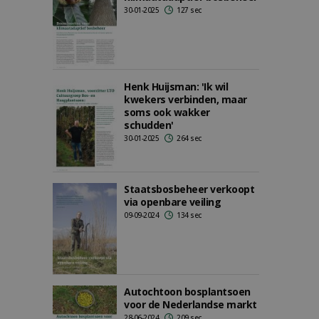
30-01-2025
127 sec
Henk Huijsman: 'Ik wil
kwekers verbinden, maar
soms ook wakker
schudden'
30-01-2025
264 sec
Staatsbosbeheer verkoopt
via openbare veiling
09-09-2024
134 sec
Autochtoon bosplantsoen
voor de Nederlandse markt
28-06-2024
209 sec