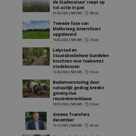
de Stadsnatuur' roept op
tot actie in juni
01-05-2026 | NIEUWS
88 sec
Tweede fase van
Melksteeg Amersfoort
opgeleverd
16-02-2026 | NIEUWS
26 sec
Lelystad en
Staatsbosbeheer bundelen
krachten voor toekomst
stadsbossen
12-02-2026 | NIEUWS
56 sec
Bodemverstoring door
natuurlijk gedrag breekt
groeicyclus
reuzenberenklauw
09-01-2026 | NIEUWS
59 sec
Groene Transfers
december
13-12-2025 | NIEUWS
63 sec