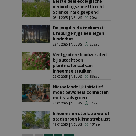
Eerste deel ecologische
verbindingszone Utrecht
Science Park geopend
03-11-2025 | NIEUWS
70 sec
De jeugd is de toekomst:
Limburg krijgt een eigen
kinderbos
28-10-2025 | NIEUWS
23 sec
Veel grotere biodiversiteit
bij autochtoon
plantmateriaal van
inheemse struiken
29-09-2025 | NIEUWS
86 sec
Nieuw landelijk initiatief
moet bewoners connecten
met stadsgroen
24-04-2025 | NIEUWS
51 sec
Inheems én sterk: zo wordt
stads­groen klimaatrobuust
18-04-2025 | NIEUWS
107 sec