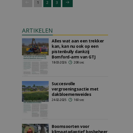
1
2
3
ARTIKELEN
Alles wat aan een trekker
kan, kan nu ook op een
pistenbully dankzij
Bomford-arm van GTJ
18-03-2026
208 sec
Succesvolle
vergroeningsactie met
dakbloemenweides
24-02-2025
160 sec
Boomsoorten voor
klimaatadaptief bosbeheer