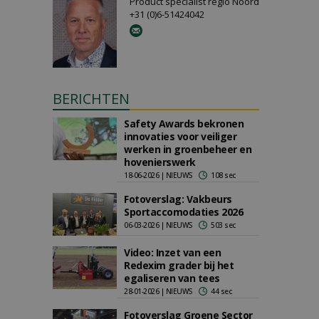
Product specialist regio Noord
+31 (0)6-51424042
BERICHTEN
Safety Awards bekronen
innovaties voor veiliger
werken in groenbeheer en
hovenierswerk
18-06-2026 | NIEUWS
108 sec
Fotoverslag: Vakbeurs
Sportaccomodaties 2026
06-03-2026 | NIEUWS
503 sec
Video: Inzet van een
Redexim grader bij het
egaliseren van tees
28-01-2026 | NIEUWS
44 sec
Fotoverslag Groene Sector