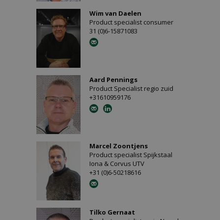
Wim van Daelen
Product specialist consumer
31 (0)6-15871083
Aard Pennings
Product Specialist regio zuid
+31610959176
Marcel Zoontjens
Product specialist Spijkstaal
Iona & Corvus UTV
+31 (0)6-50218616
Tilko Gernaat