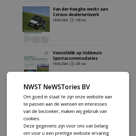
Van der Haeghe werkt aan
Corvus-dealernetwerk
28-05-2026
128 sec
Vooruitblik op Vakbeurs
Sportaccommodaties
19-02-2026
297 sec
NWST NeWSTories BV
Om goed in staat te zijn onze website aan
Modern fairwaybeheer:
minder maaien, meer
te passen aan de wensen en interesses
borstelen
van de bezoeker, maken wij gebruik van
29-11-2025
52 sec
cookies.
Deze gegevens zijn voor ons van belang
om voor u een prettige website ervaring