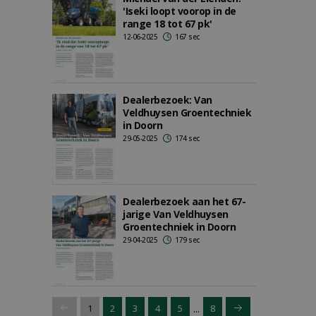
'Iseki loopt voorop in de
range 18 tot 67 pk'
12-06-2025
167 sec
Dealerbezoek: Van
Veldhuysen Groentechniek
in Doorn
29-05-2025
174 sec
Dealerbezoek aan het 67-
jarige Van Veldhuysen
Groentechniek in Doorn
29-04-2025
179 sec
...
1
2
3
4
5
8