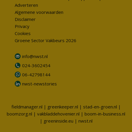
Adverteren
Algemene voorwaarden
Disclaimer
Privacy
Cookies
Groene Sector Vakbeurs 2026
info@nwst.nl
024-3602454
06-42798144
nwst-newstories
fieldmanager.nl
|
greenkeeper.nl
|
stad-en-groen.nl
|
boomzorg.nl
|
vakbladdehovenier.nl
|
boom-in-business.nl
|
greeninside.eu
|
nwst.nl