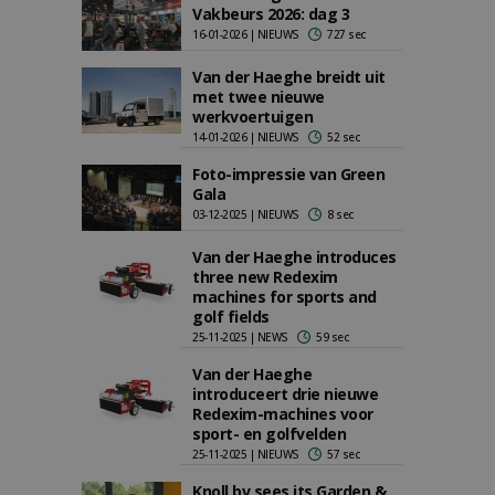
Vakbeurs 2026: dag 3
16-01-2026 | NIEUWS
727 sec
Van der Haeghe breidt uit
met twee nieuwe
werkvoertuigen
14-01-2026 | NIEUWS
52 sec
Foto-impressie van Green
Gala
03-12-2025 | NIEUWS
8 sec
Van der Haeghe introduces
three new Redexim
machines for sports and
golf fields
25-11-2025 | NEWS
59 sec
Van der Haeghe
introduceert drie nieuwe
Redexim-machines voor
sport- en golfvelden
25-11-2025 | NIEUWS
57 sec
Knoll bv sees its Garden &