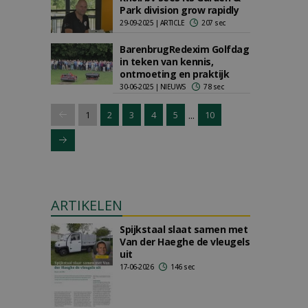
Park division grow rapidly
29-09-2025 | ARTICLE
207 sec
BarenbrugRedexim Golfdag
in teken van kennis,
ontmoeting en praktijk
30-06-2025 | NIEUWS
78 sec
...
1
2
3
4
5
10
ARTIKELEN
Spijkstaal slaat samen met
Van der Haeghe de vleugels
uit
17-06-2026
146 sec