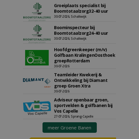
Groeiplaats specialist bij
Boomtotaalzorg32-40 uur
30-07-2026, Schalkwijk
Boominspecteur bij
Boomtotaalzorg24-40 uur
30-07-2026, Schalkwijk
Hoofdgreenkeeper (m/v)
Golfbaan KralingenOosthoek
groepRotterdam
30-07-2026
Teamleider Kwekerij &
Ontwikkeling bij Diamant
groep Groen Xtra
30-07-2026
Adviseur openbaar groen,
sportvelden & golfbanen bij
Vos Capelle
27-07-2026, Sprang-Capelle
meer Groene Banen