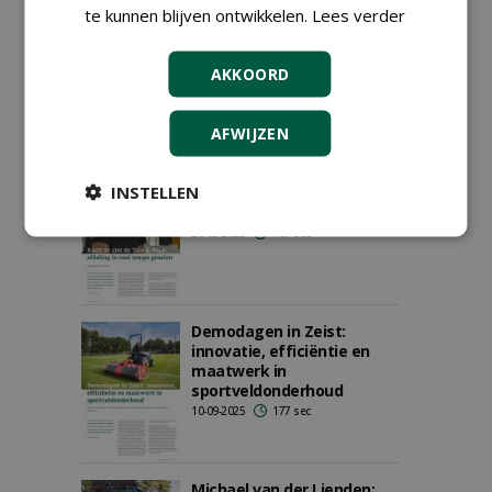
te kunnen blijven ontwikkelen.
Lees verder
Demodagen in Zeist:
innovatie, efficiëntie en
maatwerk in
AKKOORD
sportveldonderhoud
01-10-2025
177 sec
AFWIJZEN
Knoll bv ziet de Tuin & Park-
INSTELLEN
afdeling in snel tempo
groeien
26-09-2025
197 sec
Demodagen in Zeist:
innovatie, efficiëntie en
maatwerk in
sportveldonderhoud
10-09-2025
177 sec
Michael van der Lienden: