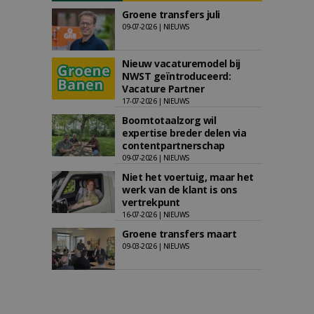
Groene transfers juli
09-07-2026 | NIEUWS
Nieuw vacaturemodel bij
NWST geïntroduceerd:
Vacature Partner
17-07-2026 | NIEUWS
Boomtotaalzorg wil
expertise breder delen via
contentpartnerschap
09-07-2026 | NIEUWS
Niet het voertuig, maar het
werk van de klant is ons
vertrekpunt
16-07-2026 | NIEUWS
Groene transfers maart
09-03-2026 | NIEUWS