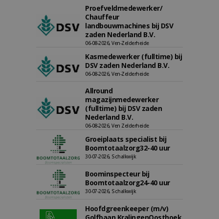
Proefveldmedewerker/
Chauffeur
landbouwmachines bij DSV
zaden Nederland B.V.
06-08-2026, Ven-Zelderheide
Kasmedewerker (fulltime) bij
DSV zaden Nederland B.V.
06-08-2026, Ven-Zelderheide
Allround
magazijnmedewerker
(fulltime) bij DSV zaden
Nederland B.V.
06-08-2026, Ven Zelderheide
Groeiplaats specialist bij
Boomtotaalzorg32-40 uur
30-07-2026, Schalkwijk
Boominspecteur bij
Boomtotaalzorg24-40 uur
30-07-2026, Schalkwijk
Hoofdgreenkeeper (m/v)
Golfbaan KralingenOosthoek