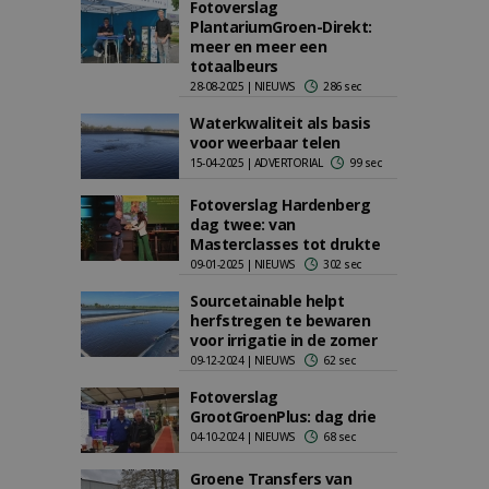
Fotoverslag
PlantariumGroen-Direkt:
meer en meer een
totaalbeurs
28-08-2025 | NIEUWS
286 sec
Waterkwaliteit als basis
voor weerbaar telen
15-04-2025 | ADVERTORIAL
99 sec
Fotoverslag Hardenberg
dag twee: van
Masterclasses tot drukte
09-01-2025 | NIEUWS
302 sec
Sourcetainable helpt
herfstregen te bewaren
voor irrigatie in de zomer
09-12-2024 | NIEUWS
62 sec
Fotoverslag
GrootGroenPlus: dag drie
04-10-2024 | NIEUWS
68 sec
Groene Transfers van