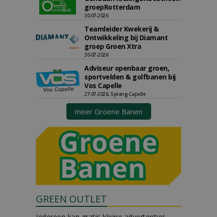
groepRotterdam
30-07-2026
Teamleider Kwekerij &
Ontwikkeling bij Diamant
groep Groen Xtra
30-07-2026
Adviseur openbaar groen,
sportvelden & golfbanen bij
Vos Capelle
27-07-2026, Sprang-Capelle
meer Groene Banen
GREEN OUTLET
Iedereen kan gratis kleine advertenties