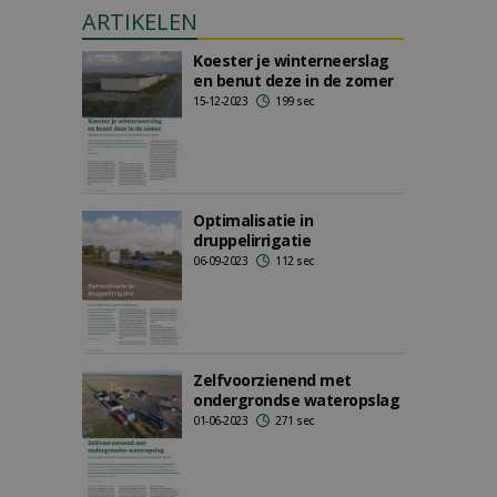
ARTIKELEN
Koester je winterneerslag
en benut deze in de zomer
15-12-2023
199 sec
Optimalisatie in
druppelirrigatie
06-09-2023
112 sec
Zelfvoorzienend met
ondergrondse wateropslag
01-06-2023
271 sec