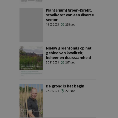
Plantarium|Groen-Direkt,
staalkaart van een diverse
sector
14-02-2023
238 sec
Nieuw groenfonds op het
gebied van kwaliteit,
beheer en duurzaamheid
30-11-2021
267 sec
De grond is het begin
22-09-2021
271 sec