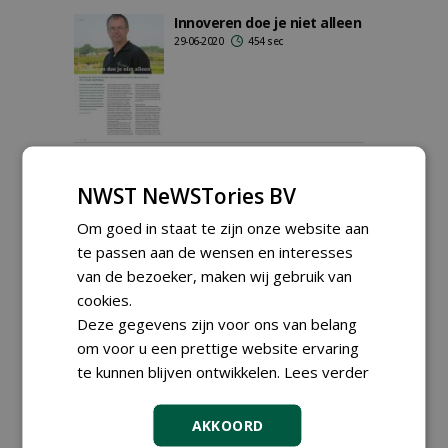
Innoveren doe je niet alleen
29-06-2020
454 sec
#wiemaakthetverschil
01-12-2016
7 sec
NWST NeWSTories BV
Om goed in staat te zijn onze website aan
te passen aan de wensen en interesses
van de bezoeker, maken wij gebruik van
cookies.
Deze gegevens zijn voor ons van belang
om voor u een prettige website ervaring
te kunnen blijven ontwikkelen.
Lees verder
AKKOORD