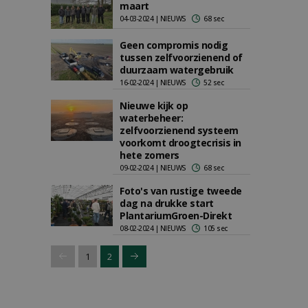
maart
04-03-2024 | NIEUWS
68 sec
Geen compromis nodig
tussen zelfvoorzienend of
duurzaam watergebruik
16-02-2024 | NIEUWS
52 sec
Nieuwe kijk op
waterbeheer:
zelfvoorzienend systeem
voorkomt droogtecrisis in
hete zomers
09-02-2024 | NIEUWS
68 sec
Foto's van rustige tweede
dag na drukke start
PlantariumGroen-Direkt
08-02-2024 | NIEUWS
105 sec
1
2