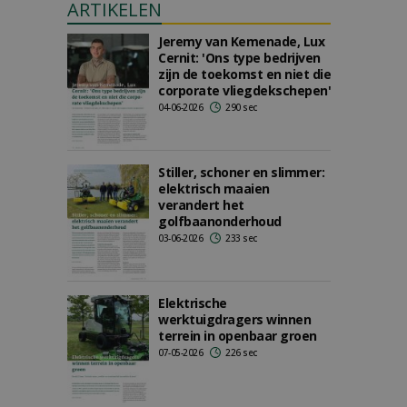
ARTIKELEN
Jeremy van Kemenade, Lux
Cernit: 'Ons type bedrijven
zijn de toekomst en niet die
corporate vliegdekschepen'
04-06-2026
290 sec
Stiller, schoner en slimmer:
elektrisch maaien
verandert het
golfbaanonderhoud
03-06-2026
233 sec
Elektrische
werktuigdragers winnen
terrein in openbaar groen
07-05-2026
226 sec