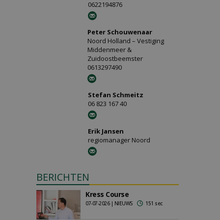
0622194876
Peter Schouwenaar
Noord Holland – Vestiging
Middenmeer &
Zuidoostbeemster
0613297490
Stefan Schmeitz
06 823 167 40
Erik Jansen
regiomanager Noord
BERICHTEN
Kress Course
07-07-2026 | NIEUWS
151 sec