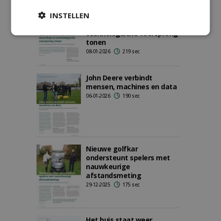
John Deere en Kraakman
INSTELLEN
willen tijdens Solheim Cup
hun vakmanschap en
technologische voorsprong
tonen
08-01-2026
219 sec
John Deere verbindt
mensen, machines en data
06-01-2026
190 sec
Nieuwe golfkar
ondersteunt spelers met
nauwkeurige
afstandsmeting
29-12-2025
175 sec
Het huis staat weer,