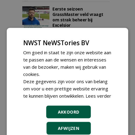
Eerste seizoen
GrassMaster veld vraagt
om strak beheer bij
Excelsior
30-04-2026
223 sec
NWST NeWSTories BV
Om goed in staat te zijn onze website aan
Brunsummerheide kiest vol
overtuiging voor Yamaha:
te passen aan de wensen en interesses
'Accuduur en robuustheid
van de bezoeker, maken wij gebruik van
springen eruit'
cookies.
02-03-2026
185 sec
Deze gegevens zijn voor ons van belang
om voor u een prettige website ervaring
te kunnen blijven ontwikkelen.
Lees verder
Gemeente Brummen na
drie maanden met Seefion-
kluizen: 'Eindelijk veilig en
AKKOORD
overzichtelijk'
26-01-2026
103 sec
AFWIJZEN