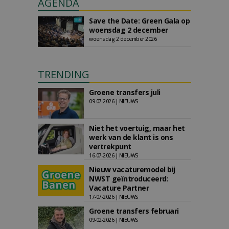
AGENDA
Save the Date: Green Gala op
woensdag 2 december
woensdag 2 december 2026
TRENDING
Groene transfers juli
09-07-2026 | NIEUWS
Niet het voertuig, maar het
werk van de klant is ons
vertrekpunt
16-07-2026 | NIEUWS
Nieuw vacaturemodel bij
NWST geïntroduceerd:
Vacature Partner
17-07-2026 | NIEUWS
Groene transfers februari
09-02-2026 | NIEUWS