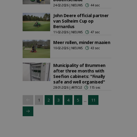
24-02-2026 | NIEUWS
44 sec
John Deere official partner
van Solheim Cup op
Bernardus
11-02-2026 | NIEUWS
47 sec
Meer rollen, minder maaien
10-02-2026 | NIEUWS
43 sec
Municipality of Brummen
after three months with
Seefion cabinets: "Finally
safe and well organised"
28-01-2026 | ARTICLE
115 sec
...
1
2
3
4
5
11