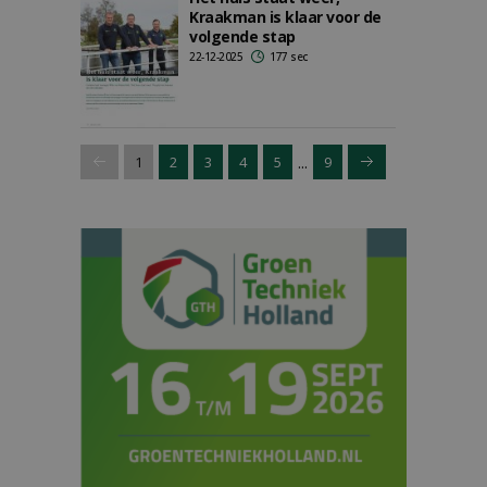
Kraakman is klaar voor de
volgende stap
22-12-2025
177 sec
...
1
2
3
4
5
9