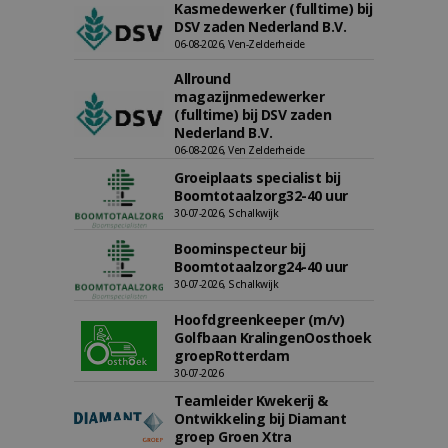
Kasmedewerker (fulltime) bij
DSV zaden Nederland B.V.
06-08-2026, Ven-Zelderheide
Allround
magazijnmedewerker
(fulltime) bij DSV zaden
Nederland B.V.
06-08-2026, Ven Zelderheide
Groeiplaats specialist bij
Boomtotaalzorg32-40 uur
30-07-2026, Schalkwijk
Boominspecteur bij
Boomtotaalzorg24-40 uur
30-07-2026, Schalkwijk
Hoofdgreenkeeper (m/v)
Golfbaan KralingenOosthoek
groepRotterdam
30-07-2026
Teamleider Kwekerij &
Ontwikkeling bij Diamant
groep Groen Xtra