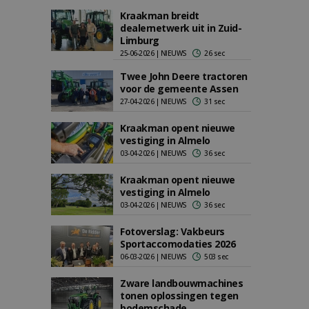
Kraakman breidt
dealernetwerk uit in Zuid-
Limburg
25-06-2026 | NIEUWS
26 sec
Twee John Deere tractoren
voor de gemeente Assen
27-04-2026 | NIEUWS
31 sec
Kraakman opent nieuwe
vestiging in Almelo
03-04-2026 | NIEUWS
36 sec
Kraakman opent nieuwe
vestiging in Almelo
03-04-2026 | NIEUWS
36 sec
Fotoverslag: Vakbeurs
Sportaccomodaties 2026
06-03-2026 | NIEUWS
503 sec
Zware landbouwmachines
tonen oplossingen tegen
bodemschade