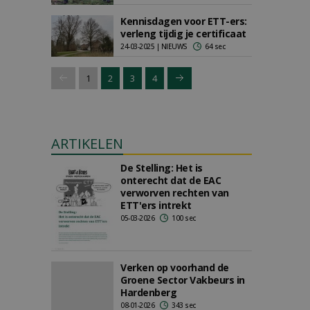
Kennisdagen voor ETT-ers:
verleng tijdig je certificaat
24-03-2025 | NIEUWS
64 sec
1
2
3
4
ARTIKELEN
De Stelling: Het is
onterecht dat de EAC
verworven rechten van
ETT'ers intrekt
05-03-2026
100 sec
Verken op voorhand de
Groene Sector Vakbeurs in
Hardenberg
08-01-2026
343 sec