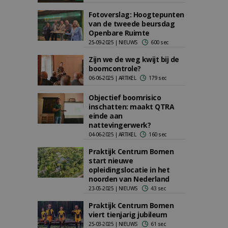
Fotoverslag: Hoogtepunten
van de tweede beursdag
Openbare Ruimte
25-09-2025 | NIEUWS
600 sec
Zijn we de weg kwijt bij de
boomcontrole?
06-06-2025 | ARTIKEL
179 sec
Objectief boomrisico
inschatten: maakt QTRA
einde aan
nattevingerwerk?
04-06-2025 | ARTIKEL
160 sec
Praktijk Centrum Bomen
start nieuwe
opleidingslocatie in het
noorden van Nederland
23-05-2025 | NIEUWS
43 sec
Praktijk Centrum Bomen
viert tienjarig jubileum
25-03-2025 | NIEUWS
61 sec