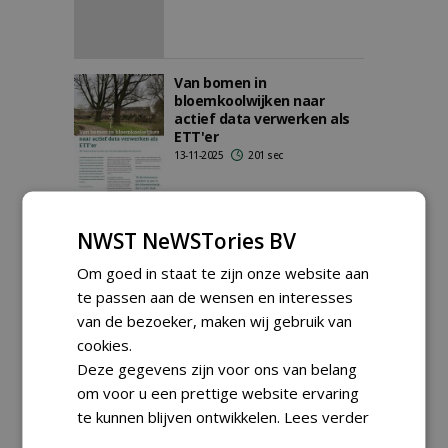
Van bomen in
bloemkoolwijken naar
actief data verwerken als
ETT'er
13-11-2025
201 sec
ETT-certificering in
NWST NeWSTories BV
beweging
15-08-2025
135 sec
Om goed in staat te zijn onze website aan
te passen aan de wensen en interesses
van de bezoeker, maken wij gebruik van
cookies.
Deze gegevens zijn voor ons van belang
QTRA: nieuwe manier om
boomfalen te beoordelen
om voor u een prettige website ervaring
10-07-2025
200 sec
te kunnen blijven ontwikkelen.
Lees verder