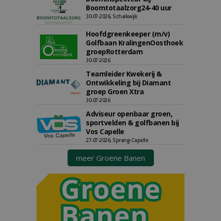
Boomtotaalzorg24-40 uur
30-07-2026, Schalkwijk
Hoofdgreenkeeper (m/v)
Golfbaan KralingenOosthoek
groepRotterdam
30-07-2026
Teamleider Kwekerij &
Ontwikkeling bij Diamant
groep Groen Xtra
30-07-2026
Adviseur openbaar groen,
sportvelden & golfbanen bij
Vos Capelle
27-07-2026, Sprang-Capelle
meer Groene Banen