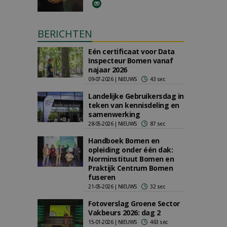
BERICHTEN
Eén certificaat voor Data
Inspecteur Bomen vanaf
najaar 2026
09-07-2026 | NIEUWS
43 sec
Landelijke Gebruikersdag in
teken van kennisdeling en
samenwerking
28-05-2026 | NIEUWS
87 sec
Handboek Bomen en
opleiding onder één dak:
Norminstituut Bomen en
Praktijk Centrum Bomen
fuseren
21-05-2026 | NIEUWS
32 sec
Fotoverslag Groene Sector
Vakbeurs 2026: dag 2
15-01-2026 | NIEUWS
463 sec