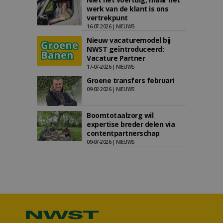
werk van de klant is ons
vertrekpunt
16-07-2026 | NIEUWS
Nieuw vacaturemodel bij
NWST geïntroduceerd:
Vacature Partner
17-07-2026 | NIEUWS
Groene transfers februari
09-02-2026 | NIEUWS
Boomtotaalzorg wil
expertise breder delen via
contentpartnerschap
09-07-2026 | NIEUWS