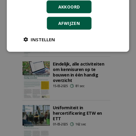
AKKOORD
Conditiemeting volgens
AFWIJZEN
NEN 2767
18-06-2025
146 sec
INSTELLEN
Eindelijk, alle activiteiten
om kennisuren op te
bouwen in één handig
overzicht
15-05-2025
81 sec
Uniformiteit in
hercertificering ETW en
ETT
01-05-2025
162 sec