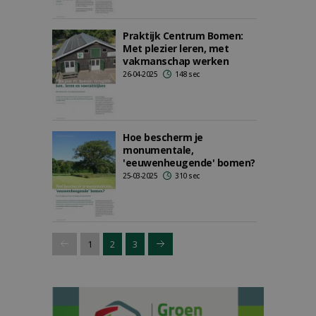
Praktijk Centrum Bomen:
Met plezier leren, met
vakmanschap werken
26-04-2025
148 sec
Hoe bescherm je
monumentale,
'eeuwenheugende' bomen?
25-03-2025
310 sec
1
2
3