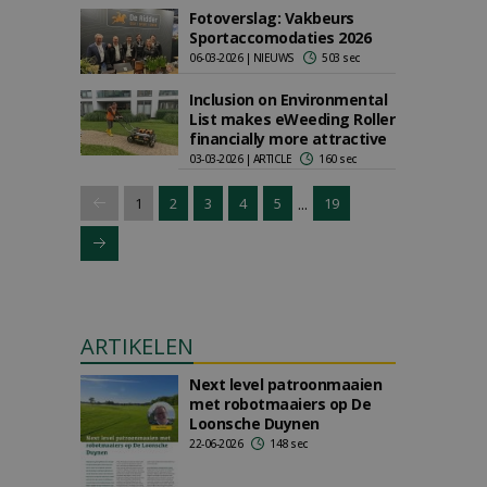
Fotoverslag: Vakbeurs
Sportaccomodaties 2026
06-03-2026 | NIEUWS
503 sec
Inclusion on Environmental
List makes eWeeding Roller
financially more attractive
03-03-2026 | ARTICLE
160 sec
...
1
2
3
4
5
19
ARTIKELEN
Next level patroonmaaien
met robotmaaiers op De
Loonsche Duynen
22-06-2026
148 sec