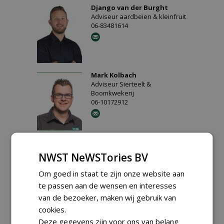
Django van der Burght
Adviseur aardbeien & kleinfruit
06-83481614
Mark Kolbach
Adviseur Sierteelt &
Boomkwekerij
06-10172912
Willem van den Braak
Adviseur Sierteelt en
NWST NeWSTories BV
Boomkwekerij
06-51406920
Om goed in staat te zijn onze website aan
te passen aan de wensen en interesses
van de bezoeker, maken wij gebruik van
cookies.
Peter Korten
Adviseur aardbeien &
Deze gegevens zijn voor ons van belang