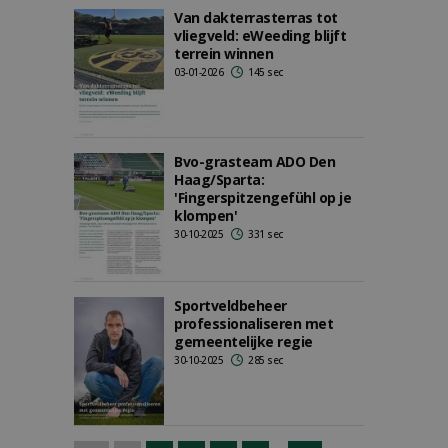
Van dakterrasterras tot
vliegveld: eWeeding blijft
terrein winnen
03-01-2026
145 sec
Bvo-grasteam ADO Den
Haag/Sparta:
'Fingerspitzengefühl op je
klompen'
30-10-2025
331 sec
Sportveldbeheer
professionaliseren met
gemeentelijke regie
30-10-2025
285 sec