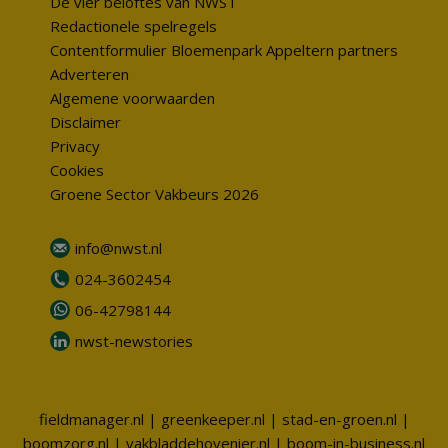
De vier beloftes van NWST
Redactionele spelregels
Contentformulier Bloemenpark Appeltern partners
Adverteren
Algemene voorwaarden
Disclaimer
Privacy
Cookies
Groene Sector Vakbeurs 2026
info@nwst.nl
024-3602454
06-42798144
nwst-newstories
fieldmanager.nl
|
greenkeeper.nl
|
stad-en-groen.nl
|
boomzorg.nl
|
vakbladdehovenier.nl
|
boom-in-business.nl