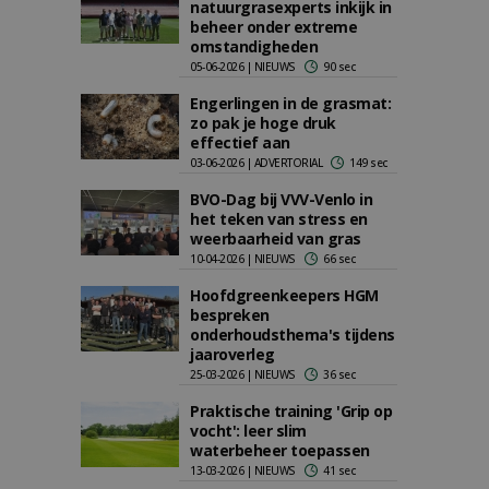
natuurgrasexperts inkijk in
beheer onder extreme
omstandigheden
05-06-2026 | NIEUWS
90 sec
Engerlingen in de grasmat:
zo pak je hoge druk
effectief aan
03-06-2026 | ADVERTORIAL
149 sec
BVO-Dag bij VVV-Venlo in
het teken van stress en
weerbaarheid van gras
10-04-2026 | NIEUWS
66 sec
Hoofdgreenkeepers HGM
bespreken
onderhoudsthema's tijdens
jaaroverleg
25-03-2026 | NIEUWS
36 sec
Praktische training 'Grip op
vocht': leer slim
waterbeheer toepassen
13-03-2026 | NIEUWS
41 sec