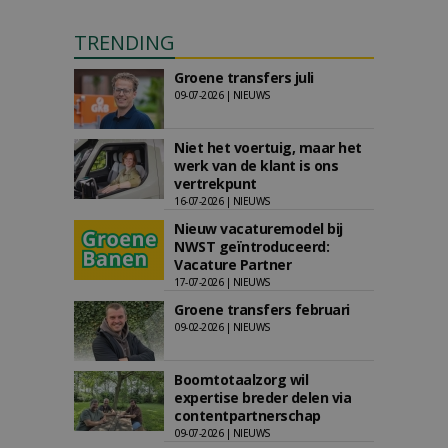
TRENDING
Groene transfers juli
09-07-2026 | NIEUWS
Niet het voertuig, maar het
werk van de klant is ons
vertrekpunt
16-07-2026 | NIEUWS
Nieuw vacaturemodel bij
NWST geïntroduceerd:
Vacature Partner
17-07-2026 | NIEUWS
Groene transfers februari
09-02-2026 | NIEUWS
Boomtotaalzorg wil
expertise breder delen via
contentpartnerschap
09-07-2026 | NIEUWS