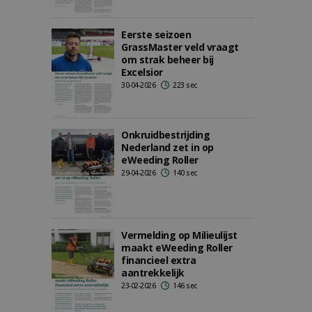
Eerste seizoen
GrassMaster veld vraagt
om strak beheer bij
Excelsior
30-04-2026
223 sec
Onkruidbestrijding
Nederland zet in op
eWeeding Roller
29-04-2026
140 sec
Vermelding op Milieulijst
maakt eWeeding Roller
financieel extra
aantrekkelijk
23-02-2026
146 sec