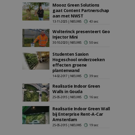
Moooz Green Solutions
gaat Content Partnerschap
aan met NWST
13-11-2025 | NIEUWS
43 sec
Wolterinck presenteert Geo
Injector Mini
30-10-2020 | NIEUWS
50 sec
Studenten Saxion
Hogeschool onderzoeken
effecten groene
plantenwand
14-02-2017 | NIEUWS
39 sec
Realisatie Indoor Green
Walls in Gouda
25-05-2015 | NIEUWS
16 sec
Realisatie Indoor Green Wall
bij Enterprise Rent-A-Car
Amsterdam
25-05-2015 | NIEUWS
19 sec