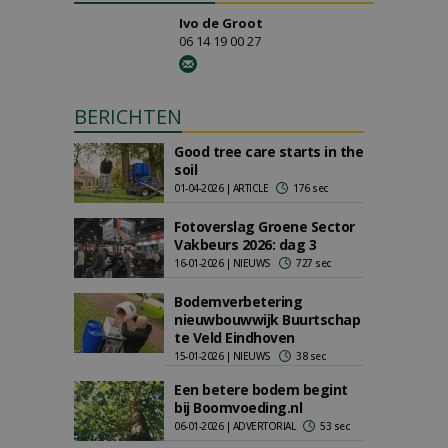
Ivo de Groot
06 14 19 00 27
BERICHTEN
Good tree care starts in the
soil
01-04-2026 | ARTICLE
176 sec
Fotoverslag Groene Sector
Vakbeurs 2026: dag 3
16-01-2026 | NIEUWS
727 sec
Bodemverbetering
nieuwbouwwijk Buurtschap
te Veld Eindhoven
15-01-2026 | NIEUWS
38 sec
Een betere bodem begint
bij Boomvoeding.nl
06-01-2026 | ADVERTORIAL
53 sec