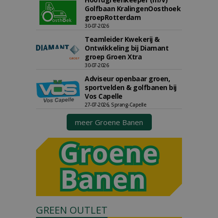
Golfbaan KralingenOosthoek
groepRotterdam
30-07-2026
Teamleider Kwekerij &
Ontwikkeling bij Diamant
groep Groen Xtra
30-07-2026
Adviseur openbaar groen,
sportvelden & golfbanen bij
Vos Capelle
27-07-2026, Sprang-Capelle
meer Groene Banen
GREEN OUTLET