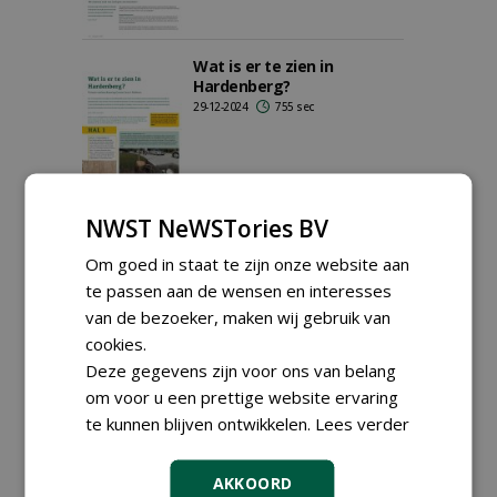
Wat is er te zien in
Hardenberg?
29-12-2024
755 sec
NWST NeWSTories BV
Problematisch tekort aan
lucht en dus microleven
Om goed in staat te zijn onze website aan
oplossen met
luchtinjectors
te passen aan de wensen en interesses
05-04-2021
421 sec
van de bezoeker, maken wij gebruik van
cookies.
Deze gegevens zijn voor ons van belang
Groen, groener groenst
om voor u een prettige website ervaring
01-06-2015
3 sec
te kunnen blijven ontwikkelen.
Lees verder
AKKOORD