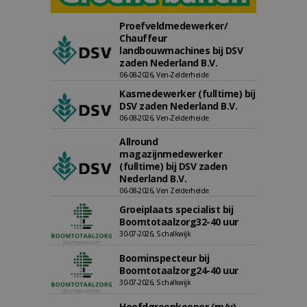
Proefveldmedewerker/
Chauffeur
landbouwmachines bij DSV
zaden Nederland B.V.
06-08-2026, Ven-Zelderheide
Kasmedewerker (fulltime) bij
DSV zaden Nederland B.V.
06-08-2026, Ven-Zelderheide
Allround
magazijnmedewerker
(fulltime) bij DSV zaden
Nederland B.V.
06-08-2026, Ven Zelderheide
Groeiplaats specialist bij
Boomtotaalzorg32-40 uur
30-07-2026, Schalkwijk
Boominspecteur bij
Boomtotaalzorg24-40 uur
30-07-2026, Schalkwijk
Hoofdgreenkeeper (m/v)