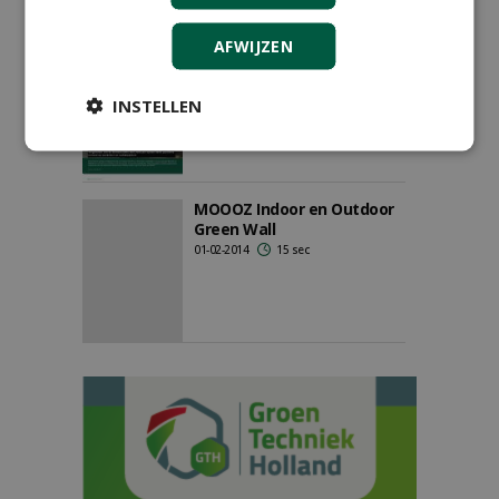
AFWIJZEN
Levend kunstwerk vergroot
de werklust
01-12-2014
11 sec
INSTELLEN
MOOOZ Indoor en Outdoor
Green Wall
01-02-2014
15 sec