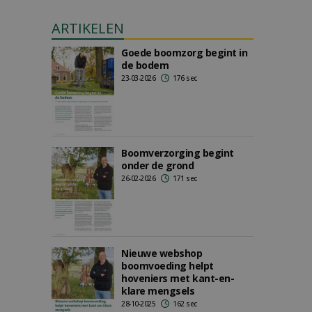
ARTIKELEN
Goede boomzorg begint in
de bodem
23-03-2026
176 sec
Boomverzorging begint
onder de grond
26-02-2026
171 sec
Nieuwe webshop
boomvoeding helpt
hoveniers met kant-en-
klare mengsels
28-10-2025
162 sec