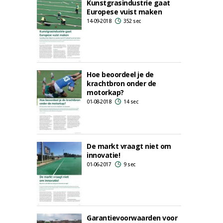
Kunstgrasindustrie gaat
Europese vuist maken
14-09-2018
352 sec
Hoe beoordeel je de
krachtbron onder de
motorkap?
01-08-2018
14 sec
De markt vraagt niet om
innovatie!
01-06-2017
9 sec
Garantievoorwaarden voor