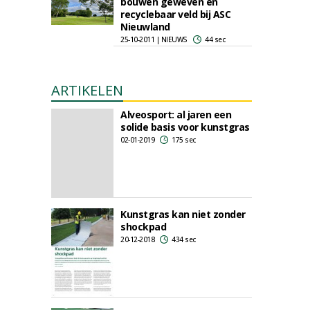
bouwen geweven en
recyclebaar veld bij ASC
Nieuwland
25-10-2011 | NIEUWS
44 sec
ARTIKELEN
Alveosport: al jaren een
solide basis voor kunstgras
02-01-2019
175 sec
Kunstgras kan niet zonder
shockpad
20-12-2018
434 sec