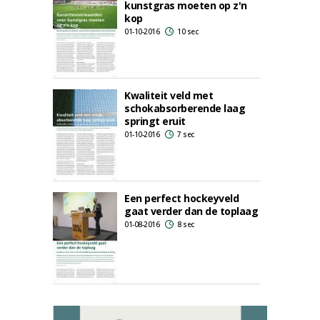
kunstgras moeten op z'n
kop
01-10-2016
10 sec
Kwaliteit veld met
schokabsorberende laag
springt eruit
01-10-2016
7 sec
Een perfect hockeyveld
gaat verder dan de toplaag
01-08-2016
8 sec