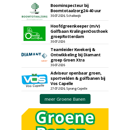
Boominspecteur bij
Boomtotaalzorg24-40 uur
30-07-2026, Schalkwijk
Hoofdgreenkeeper (m/v)
Golfbaan KralingenOosthoek
groepRotterdam
30-07-2026
Teamleider Kwekerij &
Ontwikkeling bij Diamant
groep Groen Xtra
30-07-2026
Adviseur openbaar groen,
sportvelden & golfbanen bij
Vos Capelle
27-07-2026, Sprang-Capelle
meer Groene Banen