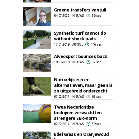
Groene transfers van juli
04-07-2022 | NIEUWS
56 sec
Synthetic turf cannot do
without shock pads
17-01-2019 | ARTIKEL
446 sec
Alveosport bounces back
19-03-2018 | NIEUWS
32 sec
Natuurlijk zijn er
alternatieven, maar geen is
zo uitgebreid onderzocht
07-02-2017 | NIEUWS
63 sec
Twee Nederlandse
bedrijven verwachtten
strengere SBR-norm
07-02-2017 | NIEUWS
59 sec
Edel Grass en Oranjewoud