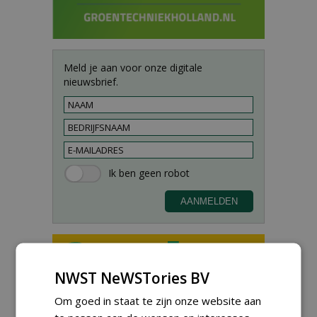
Meld je aan voor onze digitale
nieuwsbrief.
NWST NeWSTories BV
Groeiplaats specialist bij
Om goed in staat te zijn onze website aan
Boomtotaalzorg32-40 uur
30-07-2026, Schalkwijk