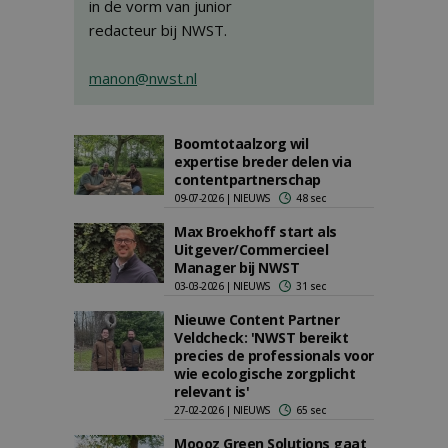
in de vorm van junior
redacteur bij NWST.
manon@nwst.nl
Boomtotaalzorg wil
expertise breder delen via
contentpartnerschap
09-07-2026 | NIEUWS
48 sec
Max Broekhoff start als
Uitgever/Commercieel
Manager bij NWST
03-03-2026 | NIEUWS
31 sec
Nieuwe Content Partner
Veldcheck: 'NWST bereikt
precies de professionals voor
wie ecologische zorgplicht
relevant is'
27-02-2026 | NIEUWS
65 sec
Moooz Green Solutions gaat