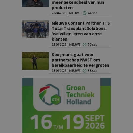
meer bekendheid van hun
producten
23-04-2025 | NIEUWS
44 sec
Nieuwe Content Partner TTS
Total Transplant Solutions:
'we willen leren van onze
klanten'
23-04-2025 | NIEUWS
70 sec
Kooijmans gaat voor
partnerschap NWST om
bereikbaarheid te vergroten
23-04-2025 | NIEUWS
58 sec