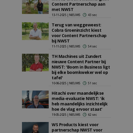
Content Partnerschap aan
met NWST
13-11-2025 | NIEUWS
43 sec
Terug van weggeweest:
Cobra Groeninzicht kiest
voor Content Partnerschap
bij NWST
11-11-2025 | NIEUWS
54 sec
TH Machines uit Zundert
nieuwe Content Partner bij
NWST: 'Boom in Business ligt
bij elke boomkweker wel op
tafel'
10-06-2025 | NIEUWS
51 sec
Hitachi over maandelijkse
media-evaluatie NWST: 'ik
heb maandelijks inzichtelijk
hoe de vlag ervoor staat'
19-05-2025 | NIEUWS
62 sec
WS Products kiest voor
partnerschap NWST voor