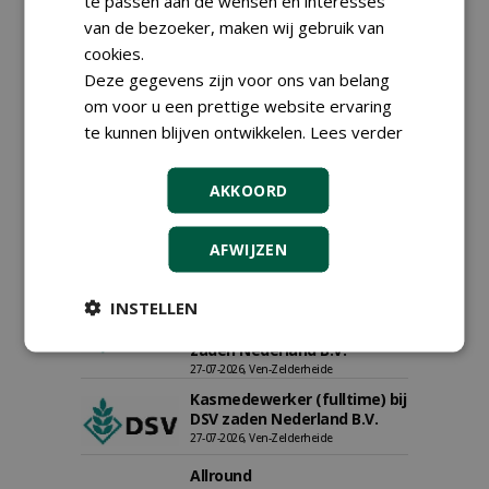
te passen aan de wensen en interesses
van de bezoeker, maken wij gebruik van
Boominspecteur bij
cookies.
Boomtotaalzorg24-40 uur
Deze gegevens zijn voor ons van belang
30-07-2026, Schalkwijk
om voor u een prettige website ervaring
Hoofdgreenkeeper (m/v)
te kunnen blijven ontwikkelen.
Lees verder
Golfbaan KralingenOosthoek
groepRotterdam
30-07-2026
AKKOORD
Teamleider Kwekerij &
Ontwikkeling bij Diamant
groep Groen Xtra
AFWIJZEN
30-07-2026
Proefveldmedewerker/
INSTELLEN
Chauffeur
landbouwmachines bij DSV
zaden Nederland B.V.
27-07-2026, Ven-Zelderheide
Kasmedewerker (fulltime) bij
DSV zaden Nederland B.V.
27-07-2026, Ven-Zelderheide
Allround