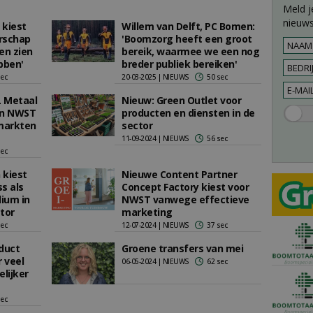
Meld j
nieuws
 kiest
Willem van Delft, PC Bomen:
rschap
'Boomzorg heeft een groot
en zien
bereik, waarmee we een nog
bben'
breder publiek bereiken'
sec
20-03-2025 | NIEUWS
50 sec
L Metaal
Nieuw: Green Outlet voor
an NWST
producten en diensten in de
 markten
sector
11-09-2024 | NIEUWS
56 sec
sec
 kiest
Nieuwe Content Partner
s als
Concept Factory kiest voor
ium in
NWST vanwege effectieve
tor
marketing
sec
12-07-2024 | NIEUWS
37 sec
duct
Groene transfers van mei
 veel
06-05-2024 | NIEUWS
62 sec
lijker
sec