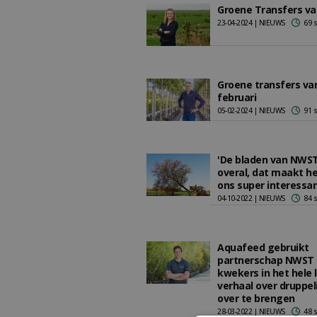
Groene Transfers van
23-04-2024 | NIEUWS
69 
Groene transfers va
februari
05-02-2024 | NIEUWS
91 
'De bladen van NWST
overal, dat maakt he
ons super interessan
04-10-2022 | NIEUWS
84 
Aquafeed gebruikt
partnerschap NWST
kwekers in het hele 
verhaal over druppeli
over te brengen
28-03-2022 | NIEUWS
48 