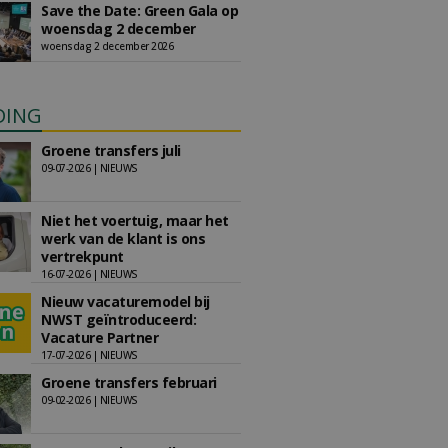
Save the Date: Green Gala op
woensdag 2 december
woensdag 2 december 2026
DING
Groene transfers juli
09-07-2026 | NIEUWS
Niet het voertuig, maar het
werk van de klant is ons
vertrekpunt
16-07-2026 | NIEUWS
Nieuw vacaturemodel bij
NWST geïntroduceerd:
Vacature Partner
17-07-2026 | NIEUWS
Groene transfers februari
09-02-2026 | NIEUWS