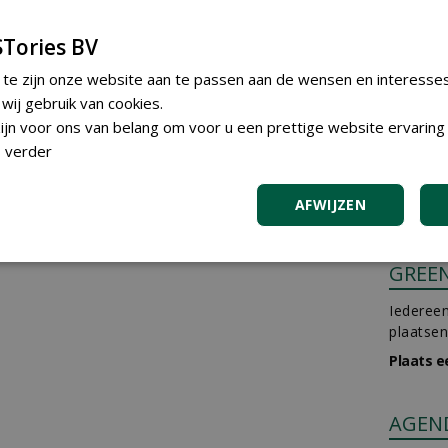
Groot Groen Plus: 'Boom in
Tories BV
ijn
Business is een platform om
achines
de boomkwekerijbranche te
 te zijn onze website aan te passen aan de wensen en interesse
j
verbinden en ons breed te
profileren'
ij gebruik van cookies.
sec
25-01-2022 | NIEUWS
95 sec
jn voor ons van belang om voor u een prettige website ervaring 
e houden
 verder
 met
AFWIJZEN
or'
sec
GREE
Iedereen
plaatsen
Plaats e
AGEN