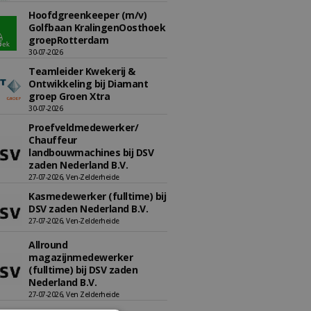
Hoofdgreenkeeper (m/v)
Golfbaan KralingenOosthoek
groepRotterdam
30-07-2026
Teamleider Kwekerij &
Ontwikkeling bij Diamant
groep Groen Xtra
30-07-2026
Proefveldmedewerker/
Chauffeur
landbouwmachines bij DSV
zaden Nederland B.V.
27-07-2026, Ven-Zelderheide
Kasmedewerker (fulltime) bij
DSV zaden Nederland B.V.
27-07-2026, Ven-Zelderheide
Allround
magazijnmedewerker
(fulltime) bij DSV zaden
Nederland B.V.
27-07-2026, Ven Zelderheide