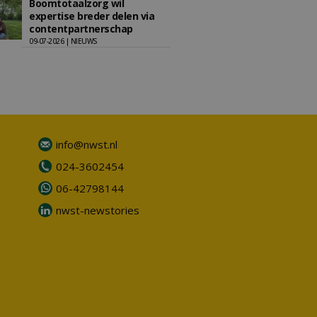
Boomtotaalzorg wil
expertise breder delen via
contentpartnerschap
09-07-2026 | NIEUWS
info@nwst.nl
024-3602454
06-42798144
nwst-newstories