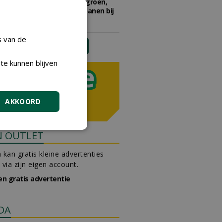
Adviseur openbaar groen,
sportvelden & golfbanen bij
Vos Capelle
27-07-2026, Sprang-Capelle
s van de
meer Groene Banen
te kunnen blijven
AKKOORD
N OUTLET
 kan gratis kleine advertenties
 via zijn eigen account.
en gratis advertentie
DA