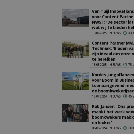
Van Tuijl Innovations
voor Content Partne
NWST: 'De sector lat
wat wij te bieden he
19-04-2025 | NIEUWS
43 
Content Partner MV
Techniek: 'Bladen v
zijn ideaal om onze
te bereiken'
18-03-2025 | NIEUWS
75 
Kordes Jungpflanzen
voor Boom in Busines
toonaangevend med
de boomkwekerijsec
15-07-2024 | NIEUWS
45 
Rob Jansen: 'Ons pro
maakt het werk voor
boomkwekers makke
en leuker'
06-06-2024 | NIEUWS
60 