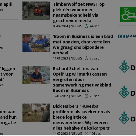
 april
Timberwolf zet NWST op
plek één voor meer
sec
naamsbekendheid via
geschreven media
05-04-2024 | NIEUWS
44 sec
n
'Boom in Business is een blad
met aanzien, daar vertellen
we graag ons bijzondere
sec
verhaal'
11-01-2023 | NIEUWS
75 sec
 liggen
Richard Scheffers van
t voor
OptiPlug wil marktkansen
t'
vergroten door
samenwerking met vakblad
sec
Boom in Business
12-09-2022 | NIEUWS
75 sec
Dick Huibers: ‘Huverba
 om aan
profileren als kweker en als
land hun
brede logistieke
rrigatie
dienstverlener. Wij leveren
alles behalve de koikarpers’
sec
14-02-2022 | NIEUWS
104 sec