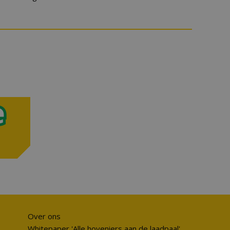
Over ons
Whitepaper 'Alle hoveniers aan de laadpaal'