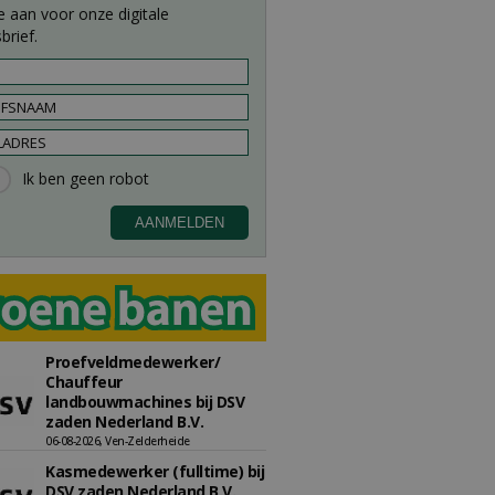
e aan voor onze digitale
brief.
Proefveldmedewerker/
Chauffeur
landbouwmachines bij DSV
zaden Nederland B.V.
06-08-2026, Ven-Zelderheide
Kasmedewerker (fulltime) bij
DSV zaden Nederland B.V.