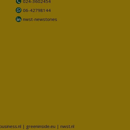
024-3602454
06-42798144
nwst-newstories
business.nl
|
greeninside.eu
|
nwst.nl