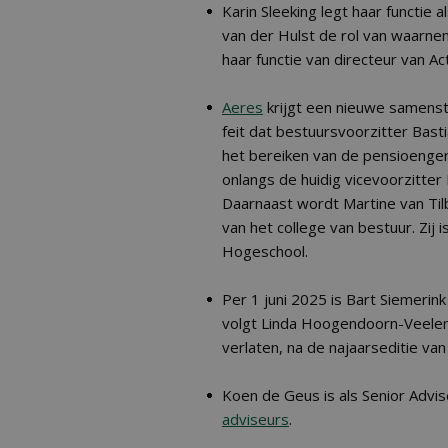
Karin Sleeking legt haar functie a
van der Hulst de rol van waarne
haar functie van directeur van Ac
Aeres
krijgt een nieuwe samenstel
feit dat bestuursvoorzitter Basti
het bereiken van de pensioenger
onlangs de huidig vicevoorzitte
Daarnaast wordt Martine van Tilb
van het college van bestuur. Zij 
Hogeschool.
Per 1 juni 2025 is Bart Siemerin
volgt Linda Hoogendoorn-Veelent
verlaten, na de najaarseditie
Koen de Geus is als Senior Advis
adviseurs
.