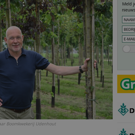
Meld j
nieuws
 jaar Boomkwekerij Udenhout