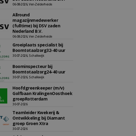
06-08-2026, Ven-Zelderheide
Allround
magazijnmedewerker
(fulltime) bij DSV zaden
Nederland B.V.
06-08-2026, Ven Zelderheide
Groeiplaats specialist bij
Boomtotaalzorg32-40 uur
30-07-2026, Schalkwijk
Boominspecteur bij
Boomtotaalzorg24-40 uur
30-07-2026, Schalkwijk
Hoofdgreenkeeper (m/v)
Golfbaan KralingenOosthoek
groepRotterdam
30-07-2026
Teamleider Kwekerij &
Ontwikkeling bij Diamant
groep Groen Xtra
30-07-2026