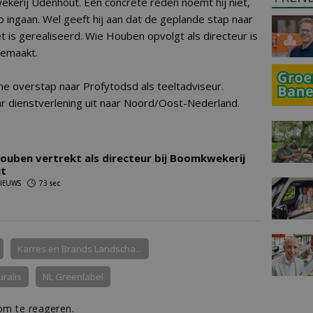
kerij Udenhout. Een concrete reden noemt hij niet,
 op ingaan. Wel geeft hij aan dat de geplande stap naar
t is gerealiseerd. Wie Houben opvolgt als directeur is
gemaakt.
 overstap naar Profytodsd als teeltadviseur.
r dienstverlening uit naar Noord/Oost-Nederland.
ouben vertrekt als directeur bij Boomkwekerij
t
 NIEUWS
73 sec
Karres en Brands Landscha...
uralis
NL Greenlabel
m te reageren.