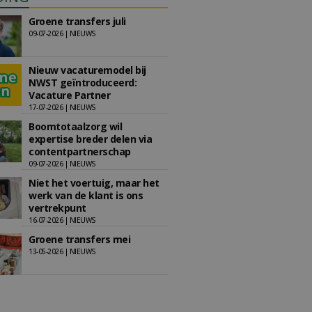
Groene transfers juli
09-07-2026 | NIEUWS
Nieuw vacaturemodel bij
NWST geïntroduceerd:
Vacature Partner
17-07-2026 | NIEUWS
Boomtotaalzorg wil
expertise breder delen via
contentpartnerschap
09-07-2026 | NIEUWS
Niet het voertuig, maar het
werk van de klant is ons
vertrekpunt
16-07-2026 | NIEUWS
Groene transfers mei
13-05-2026 | NIEUWS