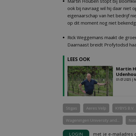
Martin Houben stopt bij Boomkwe
ook bij navraag wil hij daar niet
eigenaarschap van het bedrijf nie
op dit moment nog niet bekend
Rick Weggemans maakt de groene
Daarnaast breidt Profytodsd haa
LEES OOK
Martin H
Udenhou
01-07-2025 |
Stigas
Aeres Velp
KYBYS B.V.
Wageningen University and...
Nat
LOGIN
met je e-mailadres o