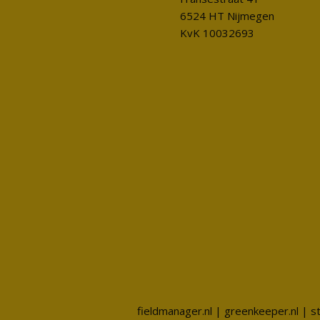
6524 HT Nijmegen
KvK 10032693
fieldmanager.nl
|
greenkeeper.nl
|
s