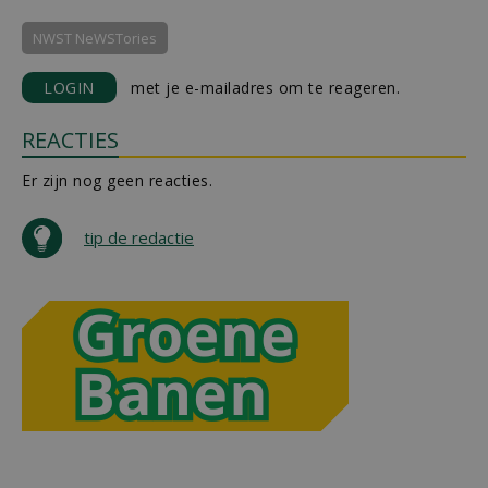
NWST NeWSTories
LOGIN
met je e-mailadres om te reageren.
REACTIES
Er zijn nog geen reacties.
tip de redactie