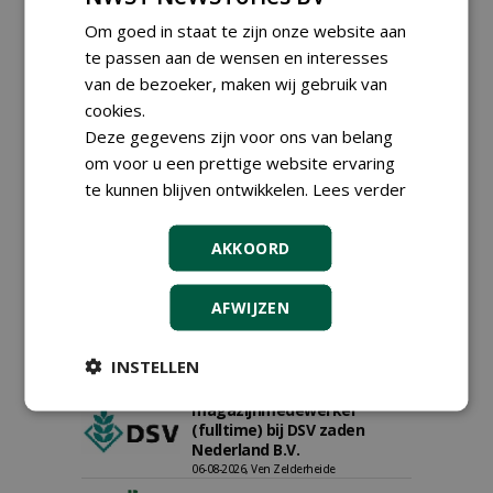
Om goed in staat te zijn onze website aan
te passen aan de wensen en interesses
van de bezoeker, maken wij gebruik van
cookies.
Deze gegevens zijn voor ons van belang
om voor u een prettige website ervaring
te kunnen blijven ontwikkelen.
Lees verder
Proefveldmedewerker/
Chauffeur
landbouwmachines bij DSV
AKKOORD
zaden Nederland B.V.
06-08-2026, Ven-Zelderheide
AFWIJZEN
Kasmedewerker (fulltime) bij
DSV zaden Nederland B.V.
06-08-2026, Ven-Zelderheide
INSTELLEN
Allround
magazijnmedewerker
(fulltime) bij DSV zaden
Nederland B.V.
06-08-2026, Ven Zelderheide