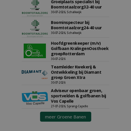
Groeiplaats specialist bij
Boomtotaalzorg32-40 uur
30-07-2026, Schalkwijk
Boominspecteur bij
Boomtotaalzorg24-40 uur
30-07-2026, Schalkwijk
Hoofdgreenkeeper (m/v)
Golfbaan KralingenOosthoek
groepRotterdam
30-07-2026
Teamleider Kwekerij &
Ontwikkeling bij Diamant
groep Groen Xtra
30-07-2026
Adviseur openbaar groen,
sportvelden & golfbanen bij
Vos Capelle
27-07-2026, Sprang-Capelle
meer Groene Banen