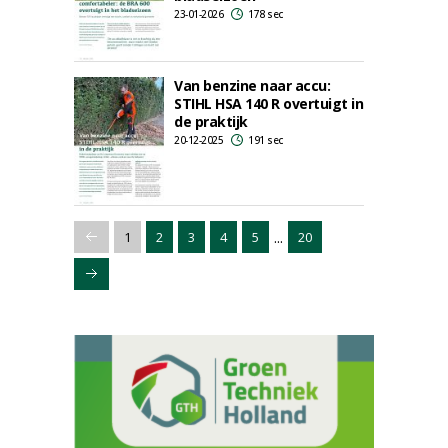
23-01-2026
178 sec
Van benzine naar accu:
STIHL HSA 140 R overtuigt in
de praktijk
20-12-2025
191 sec
...
1
2
3
4
5
20