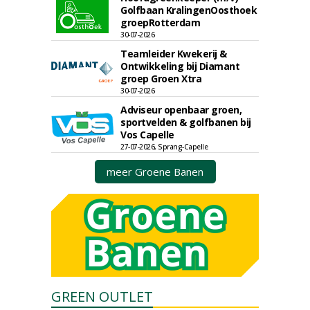
Golfbaan KralingenOosthoek
groepRotterdam
30-07-2026
Teamleider Kwekerij &
Ontwikkeling bij Diamant
groep Groen Xtra
30-07-2026
Adviseur openbaar groen,
sportvelden & golfbanen bij
Vos Capelle
27-07-2026, Sprang-Capelle
meer Groene Banen
GREEN OUTLET