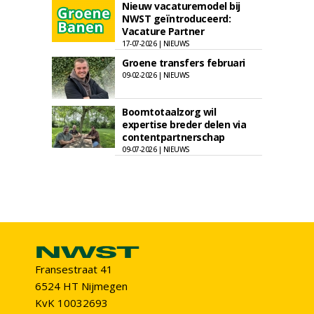
Nieuw vacaturemodel bij
NWST geïntroduceerd:
Vacature Partner
17-07-2026 | NIEUWS
Groene transfers februari
09-02-2026 | NIEUWS
Boomtotaalzorg wil
expertise breder delen via
contentpartnerschap
09-07-2026 | NIEUWS
Fransestraat 41
6524 HT Nijmegen
KvK 10032693