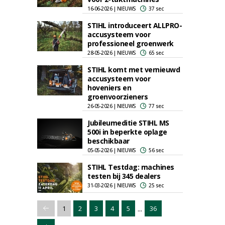
16-06-2026 | NIEUWS
37 sec
STIHL introduceert ALLPRO-
accusysteem voor
professioneel groenwerk
28-05-2026 | NIEUWS
65 sec
STIHL komt met vernieuwd
accusysteem voor
hoveniers en
groenvoorzieners
26-05-2026 | NIEUWS
77 sec
Jubileumeditie STIHL MS
500i in beperkte oplage
beschikbaar
05-05-2026 | NIEUWS
56 sec
STIHL Testdag: machines
testen bij 345 dealers
31-03-2026 | NIEUWS
25 sec
...
1
2
3
4
5
36