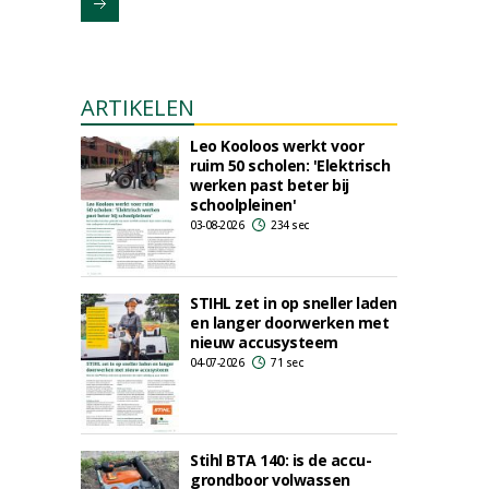
ARTIKELEN
Leo Kooloos werkt voor
ruim 50 scholen: 'Elektrisch
werken past beter bij
schoolpleinen'
03-08-2026
234 sec
STIHL zet in op sneller laden
en langer doorwerken met
nieuw accusysteem
04-07-2026
71 sec
Stihl BTA 140: is de accu-
grondboor volwassen