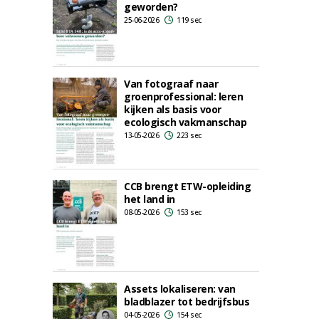
geworden?
25-06-2026
119 sec
Van fotograaf naar
groenprofessional: leren
kijken als basis voor
ecologisch vakmanschap
13-05-2026
223 sec
CCB brengt ETW-opleiding
het land in
08-05-2026
153 sec
Assets lokaliseren: van
bladblazer tot bedrijfsbus
04-05-2026
154 sec