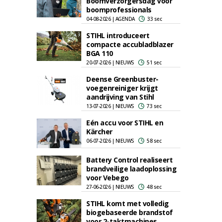
Boomverzorgersdag voor
boomprofessionals
04-08-2026 | AGENDA
33 sec
STIHL introduceert
compacte accubladblazer
BGA 110
20-07-2026 | NIEUWS
51 sec
Deense Greenbuster-
voegenreiniger krijgt
aandrijving van Stihl
13-07-2026 | NIEUWS
73 sec
Eén accu voor STIHL en
Kärcher
06-07-2026 | NIEUWS
58 sec
Battery Control realiseert
brandveilige laadoplossing
voor Vebego
27-06-2026 | NIEUWS
48 sec
STIHL komt met volledig
biogebaseerde brandstof
voor 2-taktmachines