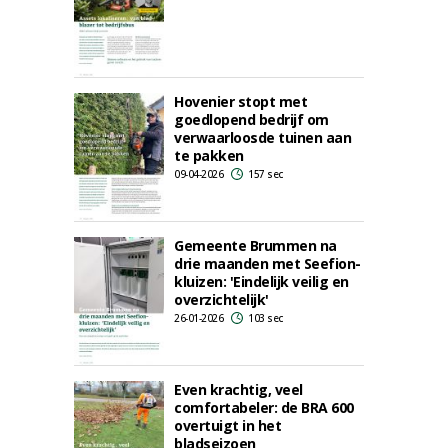
Hovenier stopt met
goedlopend bedrijf om
verwaarloosde tuinen aan
te pakken
09-04-2026
157 sec
Gemeente Brummen na
drie maanden met Seefion-
kluizen: 'Eindelijk veilig en
overzichtelijk'
26-01-2026
103 sec
Even krachtig, veel
comfortabeler: de BRA 600
overtuigt in het
bladseizoen