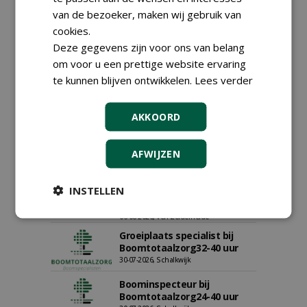
van de bezoeker, maken wij gebruik van
cookies.
Deze gegevens zijn voor ons van belang
Proefveldmedewerker/
om voor u een prettige website ervaring
Chauffeur
landbouwmachines bij DSV
te kunnen blijven ontwikkelen.
Lees verder
zaden Nederland B.V.
06-08-2026, Ven-Zelderheide
AKKOORD
Kasmedewerker (fulltime) bij
DSV zaden Nederland B.V.
06-08-2026, Ven-Zelderheide
AFWIJZEN
Allround
magazijnmedewerker
INSTELLEN
(fulltime) bij DSV zaden
Nederland B.V.
06-08-2026, Ven Zelderheide
Groeiplaats specialist bij
Boomtotaalzorg32-40 uur
30-07-2026, Schalkwijk
Boominspecteur bij
Boomtotaalzorg24-40 uur