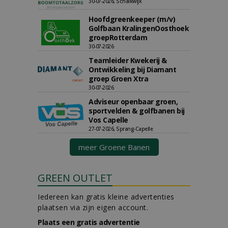
30-07-2026, Schalkwijk
Hoofdgreenkeeper (m/v)
Golfbaan KralingenOosthoek
groepRotterdam
30-07-2026
Teamleider Kwekerij &
Ontwikkeling bij Diamant
groep Groen Xtra
30-07-2026
Adviseur openbaar groen,
sportvelden & golfbanen bij
Vos Capelle
27-07-2026, Sprang-Capelle
meer Groene Banen
GREEN OUTLET
Iedereen kan gratis kleine advertenties
plaatsen via zijn eigen account.
Plaats een gratis advertentie